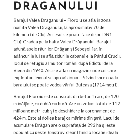
DRAGANULUI
Barajul Valea Draganului – Floroiu se află în zona
numită Valea Drăganului, la aproximativ 70 de
kilometri de Cluj. Accesul se poate face de pe DN1
Cluj-Oradea pe la halta Valea Drăganului. Barajul
adună apele râurilor Drăgan și Sebeșel, iar, în
adâncurile lui se află zidurile cabanei e la Pârâul Crucii,
locul de refugiu al multor români după Edictul de la
Viena din 1940. Aici se afla un magazin unde cei care
exploatau lemnul se aprovizionau. Privind spre coada
barajului se poate vedea vârful Buteasa (1714 metri).
Barajul Floroiu este construit din beton în arc, de 120
m înălţime, cu dublă curbură. Are un volum total de 112
milioane metri cub şi o deschidere la coronament de
424 m. Este al doilea baraj ca mărime din ţară. Lacul de
acumulare Drăgan are o suprafaţă de 293 ha şi este
populat cu peşte, (păstrăv, clean) fiind o locaţie ideală