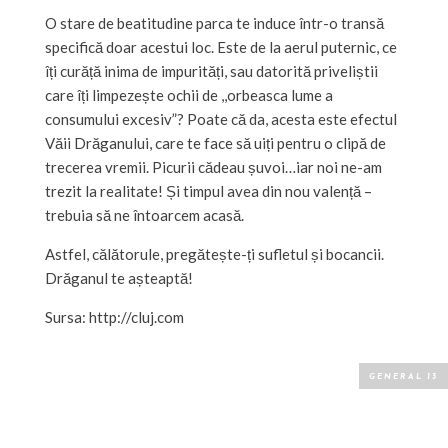
O stare de beatitudine parca te induce într-o transă
specifică doar acestui loc. Este de la aerul puternic, ce
îți curăță inima de impurități, sau datorită priveliștii
care îți limpezește ochii de ,,orbeasca lume a
consumului excesiv”? Poate că da, acesta este efectul
Văii Drăganului, care te face să uiți pentru o clipă de
trecerea vremii. Picurii cădeau șuvoi…iar noi ne-am
trezit la realitate! Și timpul avea din nou valență –
trebuia să ne întoarcem acasă.
Astfel, călătorule, pregătește-ți sufletul și bocancii.
Drăganul te așteaptă!
Sursa: http://cluj.com