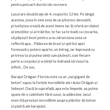
pentru pescarii dornici de recreere.
Lacul are două braţe de 4, respectiv 12 km. Pe lângă
acestea, zona în sine este de un pitoresc deosebit,
priveliștea creată de acest imens lac îți oferă un război
al emoțiilor și al trăirilor, te fac sa te înalți ca ciocarlia,
să pășești încet pentru a nu zdrunciuna ceea ce
reflectă apa… Pădurea de brazi și spiritul apei
formează o putere aparte, un întreg, iar împreună cu
privirea ta ai putea simți cum plutești, cum fiecare
parte a corpului și a minții te îndrumă să visezi la
infinit…De sus,
Barajul Drăgan-Floroiu este ca un ,,nai gigant de
beton” supus la forțele incredibile ale râului Drăgan și
Sebeșel. Dacă la suprafață, apa este limpede, aș putea
spune de o calmitate fără cusur, la adâncime, lacul
exercită presiuni incredibile asupra plăcilor de beton
și piatră ale barajului.